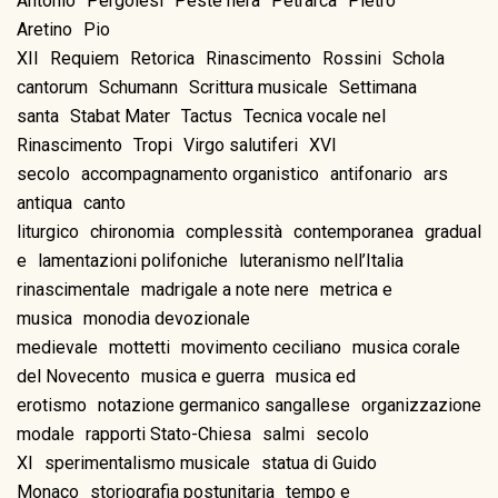
Antonio
Pergolesi
Peste nera
Petrarca
Pietro
Aretino
Pio
XII
Requiem
Retorica
Rinascimento
Rossini
Schola
cantorum
Schumann
Scrittura musicale
Settimana
santa
Stabat Mater
Tactus
Tecnica vocale nel
Rinascimento
Tropi
Virgo salutiferi
XVI
secolo
accompagnamento organistico
antifonario
ars
antiqua
canto
liturgico
chironomia
complessità
contemporanea
gradual
e
lamentazioni polifoniche
luteranismo nell’Italia
rinascimentale
madrigale a note nere
metrica e
musica
monodia devozionale
medievale
mottetti
movimento ceciliano
musica corale
del Novecento
musica e guerra
musica ed
erotismo
notazione germanico sangallese
organizzazione
modale
rapporti Stato-Chiesa
salmi
secolo
XI
sperimentalismo musicale
statua di Guido
Monaco
storiografia postunitaria
tempo e