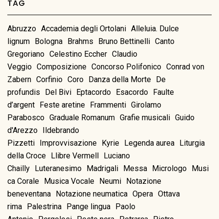
TAG
Abruzzo
Accademia degli Ortolani
Alleluia. Dulce
lignum
Bologna
Brahms
Bruno Bettinelli
Canto
Gregoriano
Celestino Eccher
Claudio
Veggio
Composizione
Concorso Polifonico
Conrad von
Zabern
Corfinio
Coro
Danza della Morte
De
profundis
Del Bivi
Eptacordo
Esacordo
Faulte
d’argent
Feste aretine
Frammenti
Girolamo
Parabosco
Graduale Romanum
Grafie musicali
Guido
d'Arezzo
Ildebrando
Pizzetti
Improvvisazione
Kyrie
Legenda aurea
Liturgia
della Croce
Llibre Vermell
Luciano
Chailly
Luteranesimo
Madrigali
Messa
Micrologo
Musi
ca Corale
Musica Vocale
Neumi
Notazione
beneventana
Notazione neumatica
Opera
Ottava
rima
Palestrina
Pange lingua
Paolo