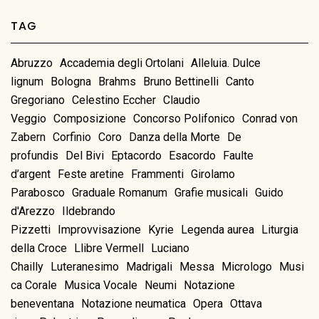
TAG
Abruzzo
Accademia degli Ortolani
Alleluia. Dulce
lignum
Bologna
Brahms
Bruno Bettinelli
Canto
Gregoriano
Celestino Eccher
Claudio
Veggio
Composizione
Concorso Polifonico
Conrad von
Zabern
Corfinio
Coro
Danza della Morte
De
profundis
Del Bivi
Eptacordo
Esacordo
Faulte
d’argent
Feste aretine
Frammenti
Girolamo
Parabosco
Graduale Romanum
Grafie musicali
Guido
d'Arezzo
Ildebrando
Pizzetti
Improvvisazione
Kyrie
Legenda aurea
Liturgia
della Croce
Llibre Vermell
Luciano
Chailly
Luteranesimo
Madrigali
Messa
Micrologo
Musi
ca Corale
Musica Vocale
Neumi
Notazione
beneventana
Notazione neumatica
Opera
Ottava