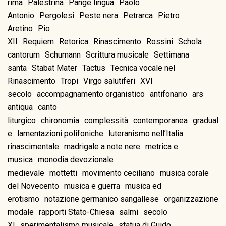
rima
Palestrina
Pange lingua
Paolo
Antonio
Pergolesi
Peste nera
Petrarca
Pietro
Aretino
Pio
XII
Requiem
Retorica
Rinascimento
Rossini
Schola
cantorum
Schumann
Scrittura musicale
Settimana
santa
Stabat Mater
Tactus
Tecnica vocale nel
Rinascimento
Tropi
Virgo salutiferi
XVI
secolo
accompagnamento organistico
antifonario
ars
antiqua
canto
liturgico
chironomia
complessità
contemporanea
gradual
e
lamentazioni polifoniche
luteranismo nell’Italia
rinascimentale
madrigale a note nere
metrica e
musica
monodia devozionale
medievale
mottetti
movimento ceciliano
musica corale
del Novecento
musica e guerra
musica ed
erotismo
notazione germanico sangallese
organizzazione
modale
rapporti Stato-Chiesa
salmi
secolo
XI
sperimentalismo musicale
statua di Guido