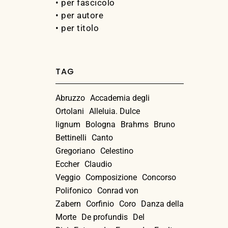
• per fascicolo
• per autore
• per titolo
TAG
Abruzzo
Accademia degli
Ortolani
Alleluia. Dulce
lignum
Bologna
Brahms
Bruno
Bettinelli
Canto
Gregoriano
Celestino
Eccher
Claudio
Veggio
Composizione
Concorso
Polifonico
Conrad von
Zabern
Corfinio
Coro
Danza della
Morte
De profundis
Del